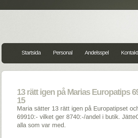
Startsida
Personal
Andelsspel
Kontakt
13 rätt igen på Marias Europatips 69
15
Maria sätter 13 rätt igen på Europatipset oc
69910:- vilket ger 8740:-/andel i butik. JätteG
alla som var med.