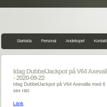
Startsida
Personal
Andelsspel
Kontakt
Idag DubbelJackpot på V64 Axevall
- 2020-09-22
Idag DubbelJackpot på V64 Axevalla med 6 m
sex rätt.
Länk