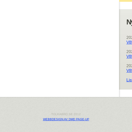
N
20
V8
20
V8
20
V8
Lis
TOLKABRO.SE 2012
WEBBDESIGN AV DMD PAGE-UP