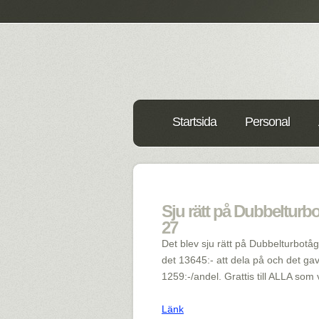
Startsida
Personal
Sju rätt på Dubbelturbo
27
Det blev sju rätt på Dubbelturbotå
det 13645:- att dela på och det gav
1259:-/andel. Grattis till ALLA som
Länk