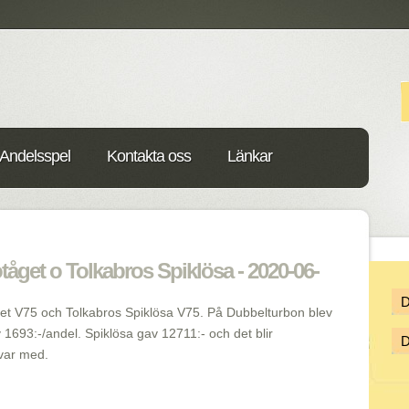
Andelsspel
Kontakta oss
Länkar
tåget o Tolkabros Spiklösa - 2020-06-
get V75 och Tolkabros Spiklösa V75. På Dubbelturbon blev
 1693:-/andel. Spiklösa gav 12711:- och det blir
 var med.