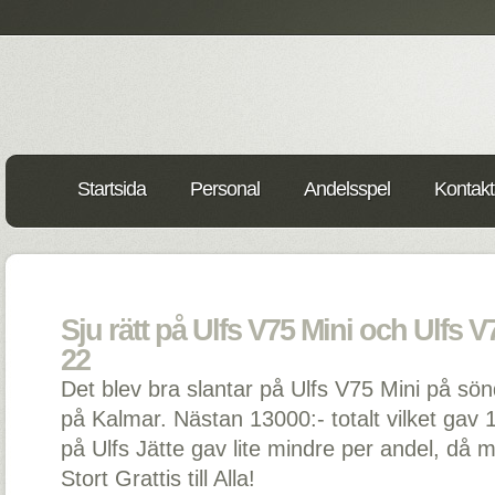
Startsida
Personal
Andelsspel
Kontakt
Sju rätt på Ulfs V75 Mini och Ulfs V7
22
Det blev bra slantar på Ulfs V75 Mini på 
på Kalmar. Nästan 13000:- totalt vilket gav 1
på Ulfs Jätte gav lite mindre per andel, då m
Stort Grattis till Alla!