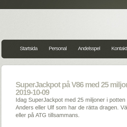
Startsida
Personal
Andelsspel
Kontakt
SuperJackpot på V86 med 25 miljone
2019-10-09
Idag SuperJackpot med 25 miljoner i potten p
Anders eller Ulf som har de rätta dragen. Vä
eller på ATG tillsammans.