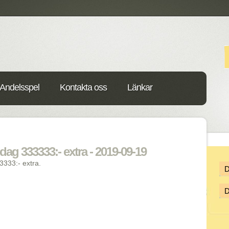
Andelsspel
Kontakta oss
Länkar
ag 333333:- extra - 2019-09-19
333:- extra.