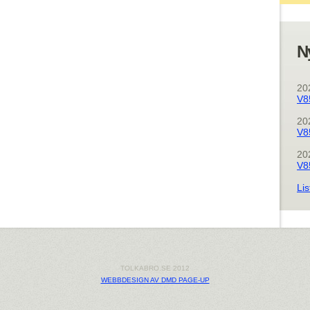
N
20
V8
20
V8
20
V8
Lis
TOLKABRO.SE 2012
WEBBDESIGN AV DMD PAGE-UP