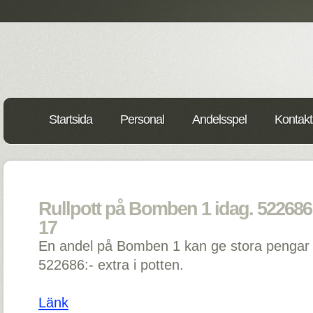
Startsida
Personal
Andelsspel
Kontakt
Rullpott på Bomben 1 idag. 522686:-
17
En andel på Bomben 1 kan ge stora pengar i
522686:- extra i potten.
Länk