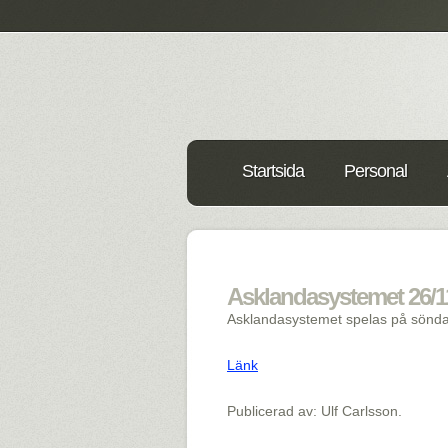
Startsida
Personal
Asklandasystemet 26/11
Asklandasystemet spelas på sönd
Länk
Publicerad av: Ulf Carlsson.