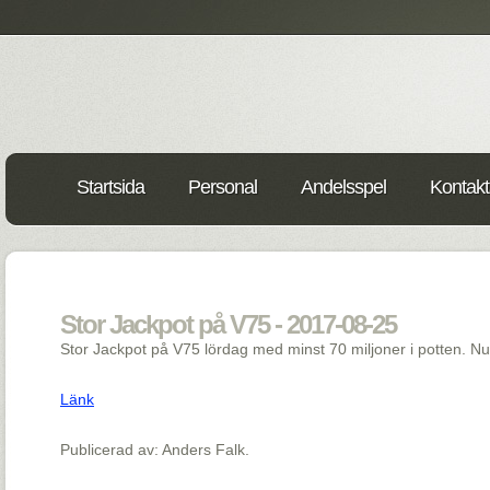
Startsida
Personal
Andelsspel
Kontakt
Stor Jackpot på V75 - 2017-08-25
Stor Jackpot på V75 lördag med minst 70 miljoner i potten. Nu e
Länk
Publicerad av: Anders Falk.