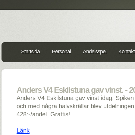
Startsida
Personal
Andelsspel
Kontakt
Anders V4 Eskilstuna gav vinst. - 2
Anders V4 Eskilstuna gav vinst idag. Spiken 
och med några halvskrällar blev utdelningen
428:-/andel. Grattis!
Länk