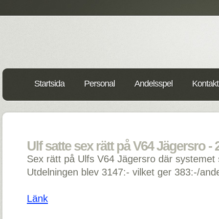
Startsida
Personal
Andelsspel
Kontakt
Ulf satte sex rätt på V64 Jägersro -
Sex rätt på Ulfs V64 Jägersro där systemet s
Utdelningen blev 3147:- vilket ger 383:-/andel
Länk