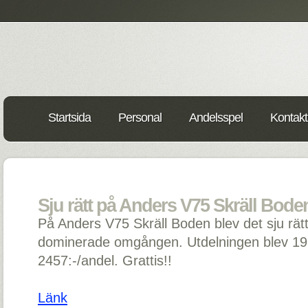
Startsida
Personal
Andelsspel
Kontakt
Sju rätt på Anders V75 Skräll Boden
På Anders V75 Skräll Boden blev det sju rätt
dominerade omgången. Utdelningen blev 1975
2457:-/andel. Grattis!!
Länk