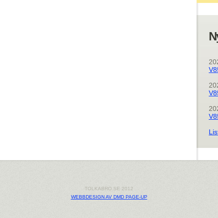
N
20
V8
20
V8
20
V8
Lis
TOLKABRO.SE 2012
WEBBDESIGN AV DMD PAGE-UP