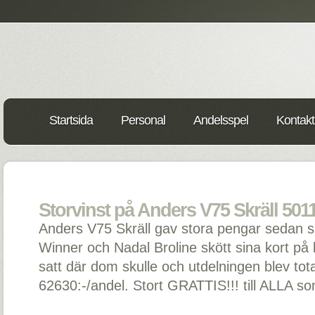
Startsida
Personal
Andelsspel
Kontakt
Storvinst på Anders V75 Skräll 5011
Anders V75 Skräll gav stora pengar sedan 
Winner och Nadal Broline skött sina kort på 
satt där dom skulle och utdelningen blev tota
62630:-/andel. Stort GRATTIS!!! till ALLA s