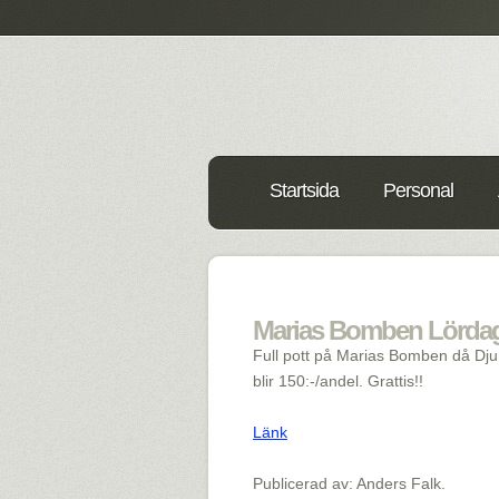
Startsida
Personal
Marias Bomben Lördag g
Full pott på Marias Bomben då Dju
blir 150:-/andel. Grattis!!
Länk
Publicerad av: Anders Falk.