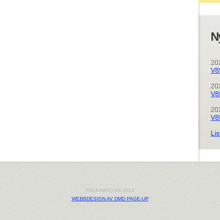
N
20
V8
20
V8
20
V8
Lis
TOLKABRO.SE 2012
WEBBDESIGN AV DMD PAGE-UP