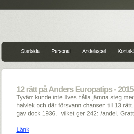
Startsida
Personal
Andelsspel
Kontakt
12 rätt på Anders Europatips - 2015
Tyvärr kunde inte Ilves hålla jämna steg med
halvlek och där försvann chansen till 13 rätt
gav dock 1936.- vilket ger 242:-/andel. Gratt
Länk