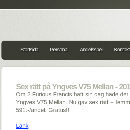
Startsida
Personal
Andelsspel
Kontakt
Sex rätt på Yngves V75 Mellan - 20
Om 2 Furious Francis haft sin dag hade det bl
Yngves V75 Mellan. Nu gav sex rätt + femmo
591:-/andel. Grattis!!
Länk