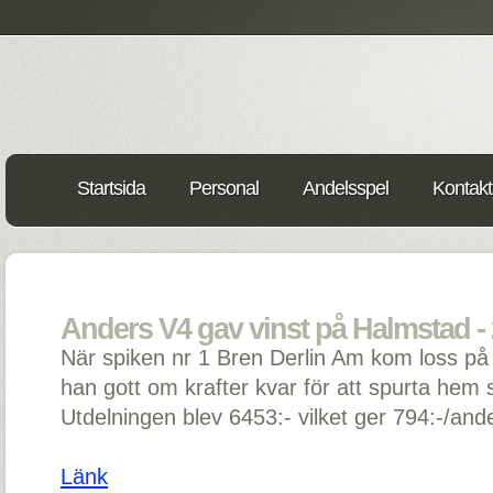
Startsida
Personal
Andelsspel
Kontakt
Anders V4 gav vinst på Halmstad -
När spiken nr 1 Bren Derlin Am kom loss på
han gott om krafter kvar för att spurta hem 
Utdelningen blev 6453:- vilket ger 794:-/andel
Länk