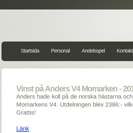
Startsida
Personal
Andelsspel
Kontakt
Vinst på Anders V4 Momarken - 20
Anders hade koll på de norska hästarna och s
Momarkens V4. Utdelningen blev 2386:- vilk
Grattis!
Länk