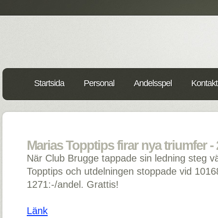
Startsida
Personal
Andelsspel
Kontakt
Marias Topptips firar nya triumfer -
När Club Brugge tappade sin ledning steg vä
Topptips och utdelningen stoppade vid 10168 
1271:-/andel. Grattis!
Länk