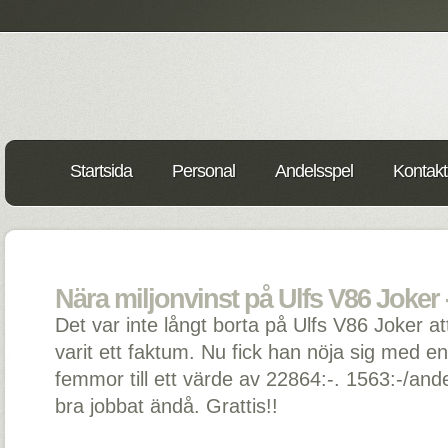
Startsida
Personal
Andelsspel
Kontakt
Nära miljonvinst på Ulfs V86 Joker 
Det var inte långt borta på Ulfs V86 Joker at
varit ett faktum. Nu fick han nöja sig med en
femmor till ett värde av 22864:-. 1563:-/andel
bra jobbat ändå. Grattis!!