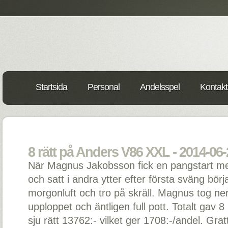
Startsida
Personal
Andelsspel
Kontakt
8 rätt på Anders V86 XXL - 2014-06-
När Magnus Jakobsson fick en pangstart me
och satt i andra ytter efter första sväng bör
morgonluft och tro på skräll. Magnus tog ne
upploppet och äntligen full pott. Totalt gav 
sju rätt 13762:- vilket ger 1708:-/andel. Gratt