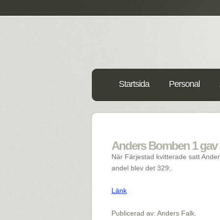
Startsida
Personal
Anders Bomben 1 gav u
När Färjestad kvitterade satt Ande
andel blev det 329;.
Länk
Publicerad av: Anders Falk.