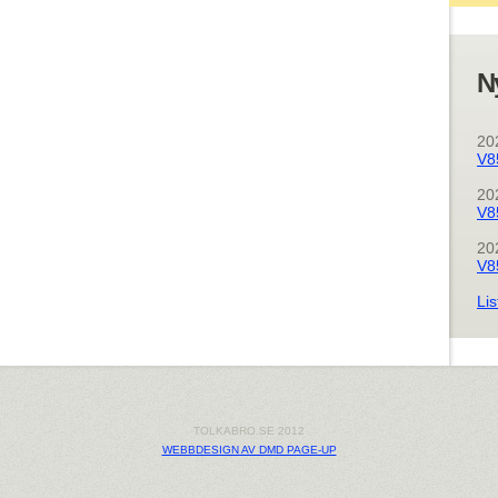
N
20
V8
20
V8
20
V8
Lis
TOLKABRO.SE 2012
WEBBDESIGN AV DMD PAGE-UP