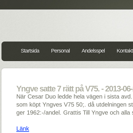
Startsida
Personal
Andelsspel
Kontakt
Yngve satte 7 rätt på V75. - 2013-06
När Cesar Duo ledde hela vägen i sista avd. b
som köpt Yngves V75 50;. då utdelningen steg
ger 1962:-/andel. Grattis Till Yngve och all
Länk