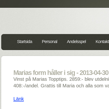
Startsida
Personal
Andelsspel
Kontakt
Marias form håller i sig - 2013-04-30
Vinst på Marias Topptips. 2859:- blev utdel
408:-/andel. Grattis till Maria och alla som 
Länk