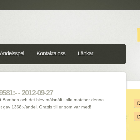
Andelsspel
Kontakta oss
Länkar
81:- - 2012-09-27
tt Bomben och det blev målsnålt i alla matcher denna
t gav 1368:-/andel. Grattis till er som var med!