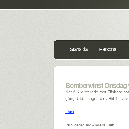
Startsida
Personal
Bombenvinst Onsdag 95
När AIK kvitterade mot Elfsborg sa
gång. Utdelningen blev 9581:- vilke
Länk
Publicerad av: Anders Falk.