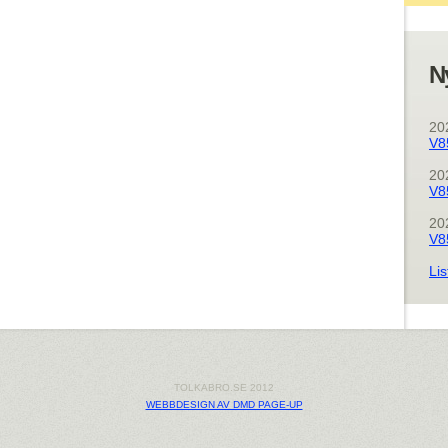
N
20
V8
20
V8
20
V8
Lis
TOLKABRO.SE 2012
WEBBDESIGN AV DMD PAGE-UP