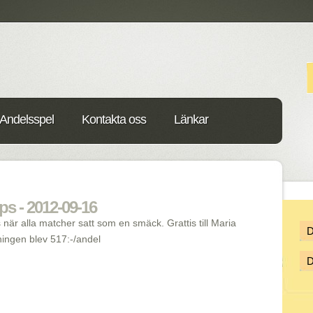
Andelsspel
Kontakta oss
Länkar
ips - 2012-09-16
s när alla matcher satt som en smäck. Grattis till Maria
ningen blev 517:-/andel