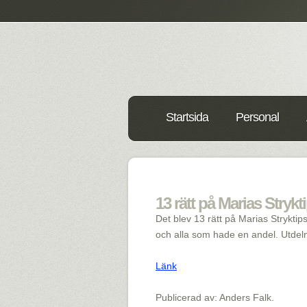
Startsida
Personal
13 rätt på Marias Strykt
Det blev 13 rätt på Marias Stryktip
och alla som hade en andel. Utdel
Länk
Publicerad av: Anders Falk.