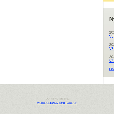
N
20
V8
20
V8
20
V8
Lis
TOLKABRO.SE 2012
WEBBDESIGN AV DMD PAGE-UP