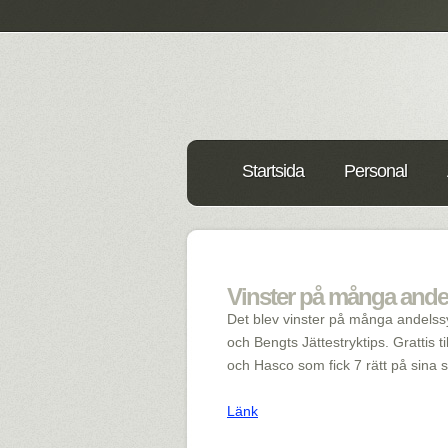
Startsida
Personal
Vinster på många ande
Det blev vinster på många andelss
och Bengts Jättestryktips. Grattis ti
och Hasco som fick 7 rätt på sina 
Länk