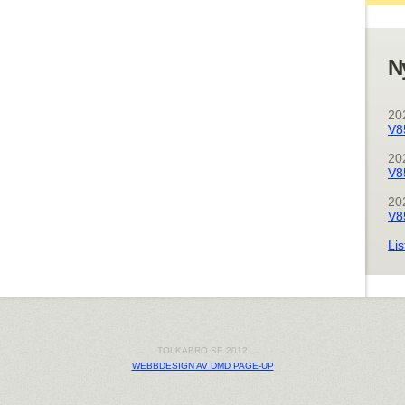
N
20
V8
20
V8
20
V8
Lis
TOLKABRO.SE 2012
WEBBDESIGN AV DMD PAGE-UP