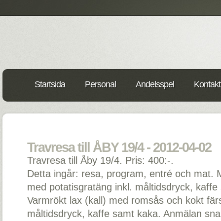
Startsida
Personal
Andelsspel
Kontakt
Travresa till ÅBY 19/4 - 2012-04-02
Travresa till Åby 19/4. Pris: 400:-.
Detta ingår: resa, program, entré och mat. 
med potatisgratäng inkl. måltidsdryck, kaffe
Varmrökt lax (kall) med romsås och kokt färsk
måltidsdryck, kaffe samt kaka. Anmälan snar