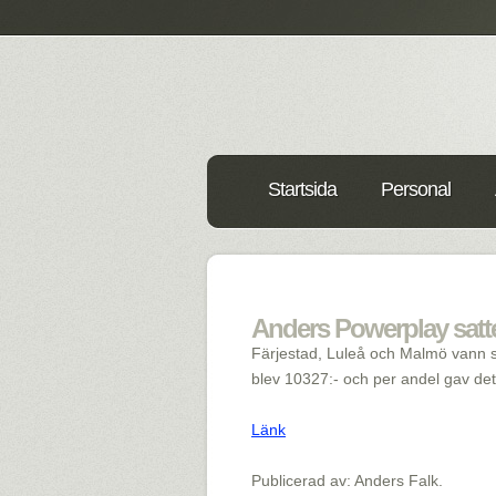
Startsida
Personal
Anders Powerplay satte 
Färjestad, Luleå och Malmö vann s
blev 10327:- och per andel gav det 
Länk
Publicerad av: Anders Falk.