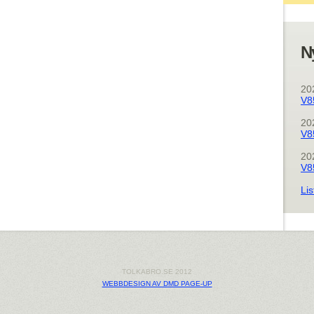
N
20
V8
20
V8
20
V8
Lis
TOLKABRO.SE 2012
WEBBDESIGN AV DMD PAGE-UP