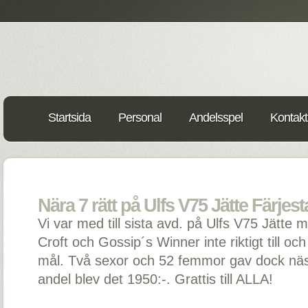
Startsida
Personal
Andelsspel
Kontakt
Nära 7 rätt på Ulfs V75 Jätte Färjest
Vi var med till sista avd. på Ulfs V75 Jätte
Croft och Gossip´s Winner inte riktigt till och
mål. Två sexor och 52 femmor gav dock näs
andel blev det 1950:-. Grattis till ALLA!