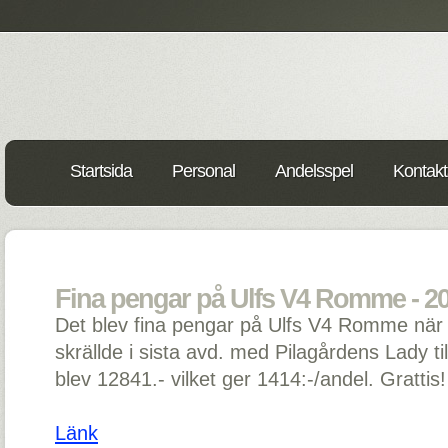
Startsida
Personal
Andelsspel
Kontakt
Fina pengar på Ulfs V4 Romme - 20
Det blev fina pengar på Ulfs V4 Romme när
skrällde i sista avd. med Pilagårdens Lady ti
blev 12841.- vilket ger 1414:-/andel. Grattis!
Länk