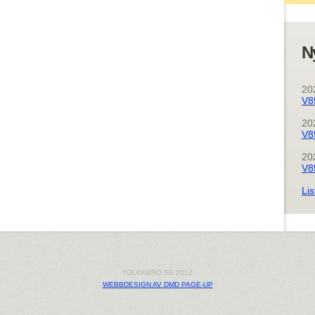
N
20
V8
20
V8
20
V8
Lis
TOLKABRO.SE 2012
WEBBDESIGN AV DMD PAGE-UP