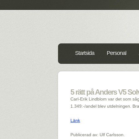
Startsida
Personal
5 rätt på Anders V5 Solv
Carl-Erik Lindblom var det som såg t
1.349:-/andel blev utdelningen. Br
Länk
Publicerad av: Ulf Carlsson.