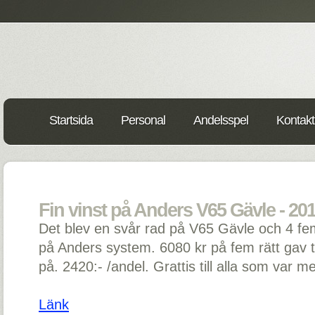
Startsida
Personal
Andelsspel
Kontakt
Fin vinst på Anders V65 Gävle - 20
Det blev en svår rad på V65 Gävle och 4 fe
på Anders system. 6080 kr på fem rätt gav to
på. 2420:- /andel. Grattis till alla som var m
Länk