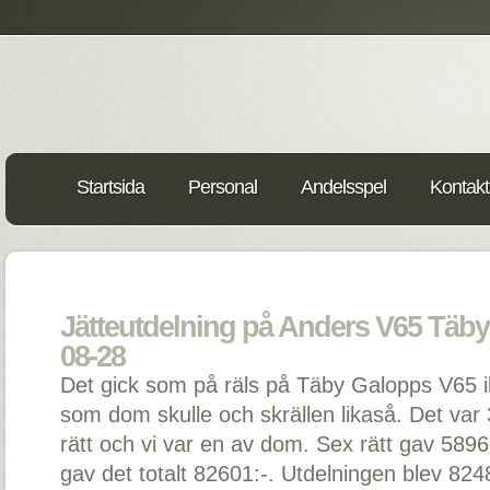
Startsida
Personal
Andelsspel
Kontakt
Jätteutdelning på Anders V65 Täby
08-28
Det gick som på räls på Täby Galopps V65 ik
som dom skulle och skrällen likaså. Det var 
rätt och vi var en av dom. Sex rätt gav 58
gav det totalt 82601:-. Utdelningen blev 8248