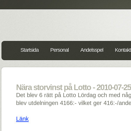
Startsida
Personal
Andelsspel
Kontakt
Nära storvinst på Lotto - 2010-07-25
Det blev 6 rätt på Lotto Lördag och med nå
blev utdelningen 4166:- vilket ger 416:-/andel
Länk