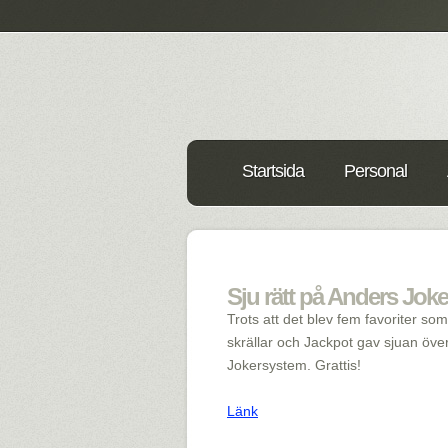
Startsida
Personal
Sju rätt på Anders Joke
Trots att det blev fem favoriter som
skrällar och Jackpot gav sjuan öve
Jokersystem. Grattis!
Länk