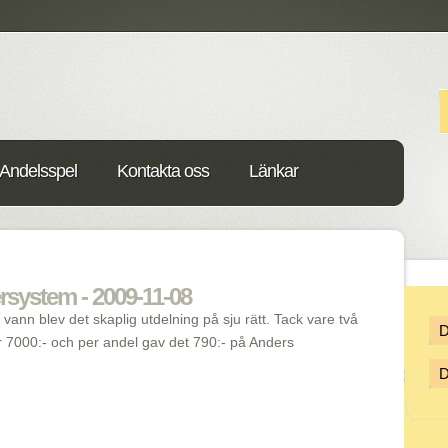
Andelsspel
Kontakta oss
Länkar
rsystem - 2009-11-08
 vann blev det skaplig utdelning på sju rätt. Tack vare två
r 7000:- och per andel gav det 790:- på Anders