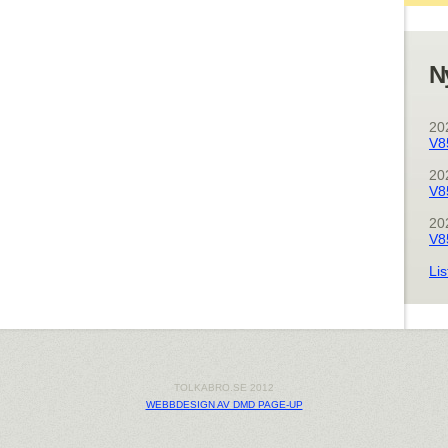
N
20
V8
20
V8
20
V8
Lis
TOLKABRO.SE 2012
WEBBDESIGN AV DMD PAGE-UP