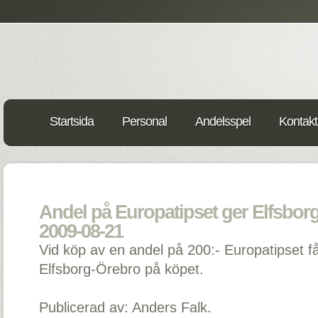
Startsida
Personal
Andelsspel
Kontakt
Andel på Europatipset ger Elfsborgs
2009-08-21
Vid köp av en andel på 200:- Europatipset får d
Elfsborg-Örebro på köpet.
Publicerad av: Anders Falk.